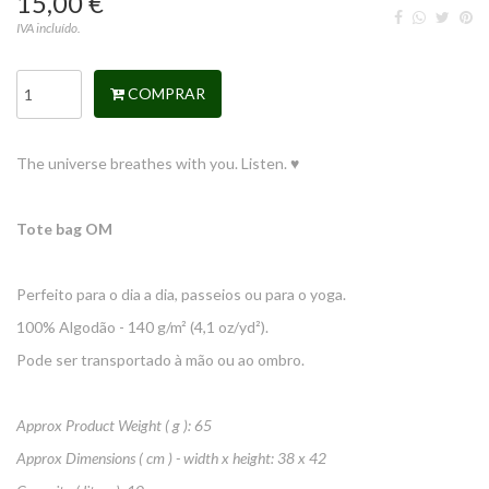
15,00 €
IVA incluído.
COMPRAR
The universe breathes with you. Listen. ♥
Tote bag OM
Perfeito para o dia a dia, passeios ou para o yoga.
100% Algodão - 140 g/m² (4,1 oz/yd²).
Pode ser transportado à mão ou ao ombro.
Approx Product Weight ( g ): 65
Approx Dimensions ( cm ) - width x height: 38 x 42