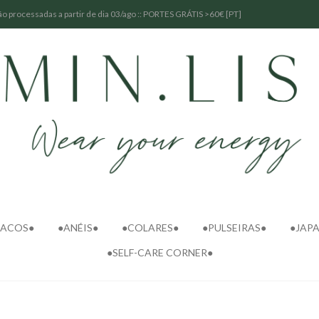
o processadas a partir de dia 03/ago :: PORTES GRÁTIS >60€ [PT]
SACOS●
●ANÉIS●
●COLARES●
●PULSEIRAS●
●JAP
●SELF-CARE CORNER●