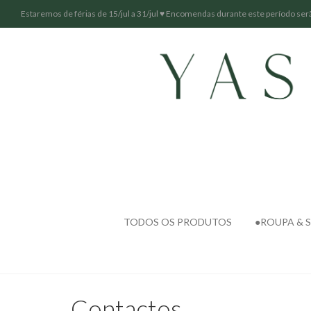
Estaremos de férias de 15/jul a 31/jul ♥ Encomendas durante este período serã
TODOS OS PRODUTOS
●ROUPA & 
Contactos