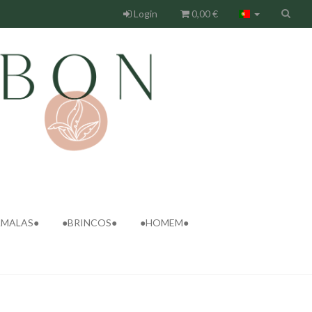
Login
0,00 €
AMALAS●
●BRINCOS●
●HOMEM●