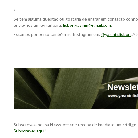
»
Se tem alguma questão ou gostaria de entrar em contacto connosc
envie-nos um e-mail para:
lisbon.yasmin@gmail.com
.
Estamos por perto também no Instagram em:
@yasmin.lisbon
. At
Subscreva a nossa
Newsletter
e receba de imediato um
código
Subscrever aqui!